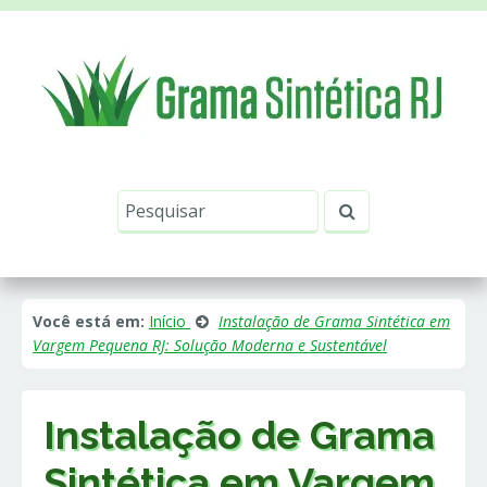
Este site usa cookies e outras tecnologias similares
para lembrar e entender como você usa nosso
site, analisar seu uso de nossos produtos e
Eu aceito
serviços, ajudar com nossos esforços de
marketing e fornecer conteúdo de terceiros. Leia
mais em
Política de Cookies e Privacidade
.
Você está em:
Início
Instalação de Grama Sintética em
Vargem Pequena RJ: Solução Moderna e Sustentável
Instalação de Grama
Sintética em Vargem