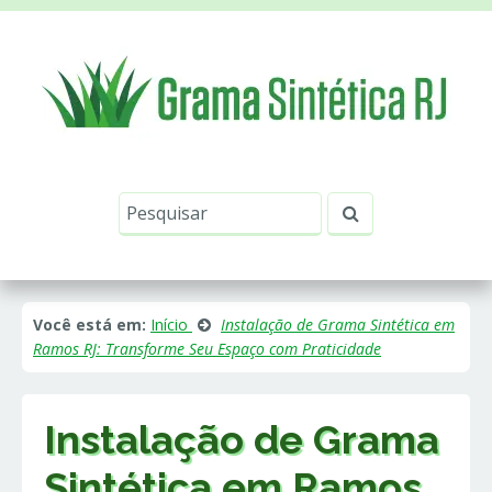
Este site usa cookies e outras tecnologias similares
para lembrar e entender como você usa nosso
site, analisar seu uso de nossos produtos e
Eu aceito
serviços, ajudar com nossos esforços de
marketing e fornecer conteúdo de terceiros. Leia
mais em
Política de Cookies e Privacidade
.
Você está em:
Início
Instalação de Grama Sintética em
Ramos RJ: Transforme Seu Espaço com Praticidade
Instalação de Grama
Sintética em Ramos